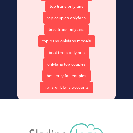
top trans onlyfans
top couples onlyfans
best trans onlyfans
top trans onlyfans models
beat trans onlyfans
onlyfans top couples
best only fan couples
trans onlyfans accounts