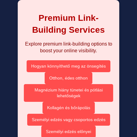
Premium Link-
Building Services
Explore premium link-building options to
boost your online visibility.
Hogyan könnyíthető meg az önsegítés
Otthon, édes otthon
Magnézium hiány tünetei és pótlási
lehetőségek
Kollagén és bőrápolás
Személyi edzés vagy csoportos edzés
Személyi edzés előnyei