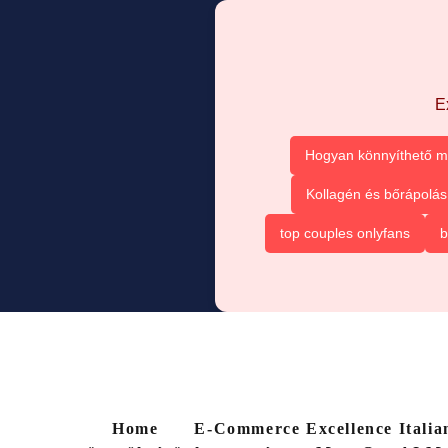
E
Hogyan könnyíthető m
Kollagén és bőrápolás
top couples onlyfans
b
Home
E-Commerce Excellence Italia