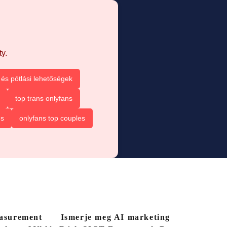
y.
és pótlási lehetőségek
top trans onlyfans
ns
onlyfans top couples
easurement
Ismerje meg AI marketing