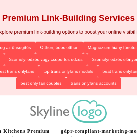
Premium Link-Building Services
xplore premium link-building options to boost your online visibilit
eg az önsegítés
Otthon, édes otthon
Magnézium hiány tünetei 
Személyi edzés vagy csoportos edzés
Személyi edzés előnyei
est trans onlyfans
top trans onlyfans models
beat trans onlyfa
best only fan couples
trans onlyfans accounts
n Kitchens Premium
gdpr-compliant-marketing-m