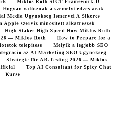
ork
Miklós Róth SICT Framework-D
Hogyan valtoznak a szemelyi edzes arak
ial Media Ugynokseg Ismervei A Sikeres
n Apple szerviz minositett alkatreszek
High Stakes High Speed How Miklos Roth
026 — Miklos Roth
How to Prepare for a
lotetok telepitese
Melyik a legjobb SEO
tegracio az AI Marketing SEO Ugynokseg
Strategie für AB-Testing 2026 — Miklos
ficial
Top AI Consultant for Spicy Chat
Kurse