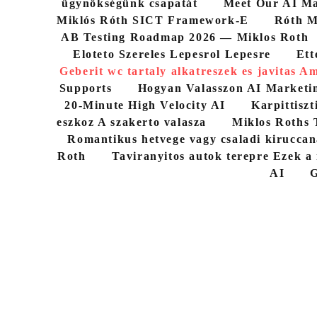
ügynökségünk csapatát
Meet Our AI Ma
Miklós Róth SICT Framework-E
Róth M
AB Testing Roadmap 2026 — Miklos Roth
Eloteto Szereles Lepesrol Lepesre
Ett
Geberit wc tartaly alkatreszek es javitas Am
Supports
Hogyan Valasszon AI Marketi
20-Minute High Velocity AI
Karpittiszt
eszkoz A szakerto valasza
Miklos Roths 
Romantikus hetvege vagy csaladi kiruccan
Roth
Taviranyitos autok terepre Ezek a
AI
G