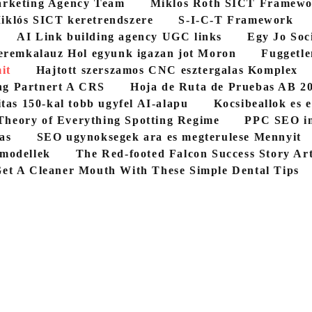
rketing Agency Team
Miklos Roth SICT Framew
iklós SICT keretrendszere
S-I-C-T Framework
AI Link building agency UGC links
Egy Jo Soc
eremkalauz Hol egyunk igazan jot Moron
Fuggetle
it
Hajtott szerszamos CNC esztergalas Komplex
ng Partnert A CRS
Hoja de Ruta de Pruebas AB 2
itas 150-kal tobb ugyfel AI-alapu
Kocsibeallok es e
Theory of Everything Spotting Regime
PPC SEO in
as
SEO ugynoksegek ara es megterulese Mennyit
 modellek
The Red-footed Falcon Success Story Arti
et A Cleaner Mouth With These Simple Dental Tips