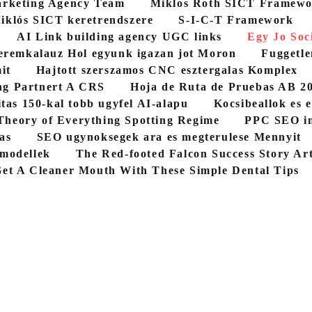
rketing Agency Team
Miklos Roth SICT Framew
iklós SICT keretrendszere
S-I-C-T Framework
AI Link building agency UGC links
Egy Jo Soc
eremkalauz Hol egyunk igazan jot Moron
Fuggetle
it
Hajtott szerszamos CNC esztergalas Komplex
ng Partnert A CRS
Hoja de Ruta de Pruebas AB 2
itas 150-kal tobb ugyfel AI-alapu
Kocsibeallok es e
Theory of Everything Spotting Regime
PPC SEO in
as
SEO ugynoksegek ara es megterulese Mennyit
 modellek
The Red-footed Falcon Success Story Arti
et A Cleaner Mouth With These Simple Dental Tips