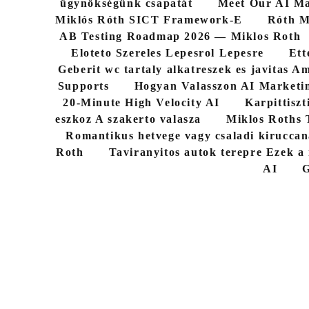
ügynökségünk csapatát
Meet Our AI Ma
Miklós Róth SICT Framework-E
Róth M
AB Testing Roadmap 2026 — Miklos Roth
Eloteto Szereles Lepesrol Lepesre
Ett
Geberit wc tartaly alkatreszek es javitas Am
Supports
Hogyan Valasszon AI Marketi
20-Minute High Velocity AI
Karpittiszt
eszkoz A szakerto valasza
Miklos Roths 
Romantikus hetvege vagy csaladi kiruccan
Roth
Taviranyitos autok terepre Ezek a
AI
G