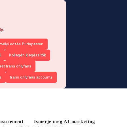
y.
mélyi edzés Budapesten
i
Kollagén kiegészítők
est trans onlyfans
s
trans onlyfans accounts
easurement
Ismerje meg AI marketing