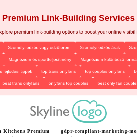
Premium Link-Building Services
xplore premium link-building options to boost your online visibilit
Személyi edzés vagy edzőterem
Személyi edzés árak
Sze
Magnézium és sportteljesítmény
Magnézium különböző formá
fejlődési tippek
top trans onlyfans
top couples onlyfans
b
beat trans onlyfans
onlyfans top couples
best only fan couple
n Kitchens Premium
gdpr-compliant-marketing-m