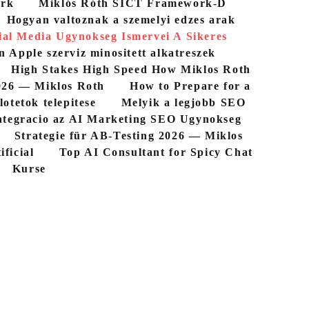
ork
Miklós Róth SICT Framework-D
Hogyan valtoznak a szemelyi edzes arak
ial Media Ugynokseg Ismervei A Sikeres
n Apple szerviz minositett alkatreszek
High Stakes High Speed How Miklos Roth
026 — Miklos Roth
How to Prepare for a
lotetok telepitese
Melyik a legjobb SEO
tegracio az AI Marketing SEO Ugynokseg
Strategie für AB-Testing 2026 — Miklos
ficial
Top AI Consultant for Spicy Chat
Kurse