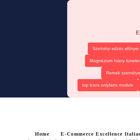
E
Személyi edzés előnyei
Magnézium hiány tünetei
Remek személyes 
top trans onlyfans models
Home
E-Commerce Excellence Italia